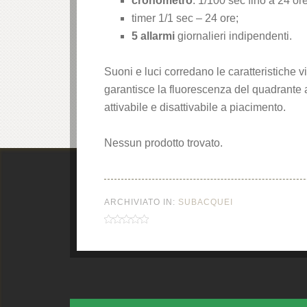
cronometro
: 1/100 sec fino a 24 ore
timer 1/1 sec – 24 ore;
5 allarmi
giornalieri indipendenti.
Suoni e luci corredano le caratteristiche v
garantisce la fluorescenza del quadrante a
attivabile e disattivabile a piacimento.
Nessun prodotto trovato.
ARCHIVIATO IN:
SUBACQUEI