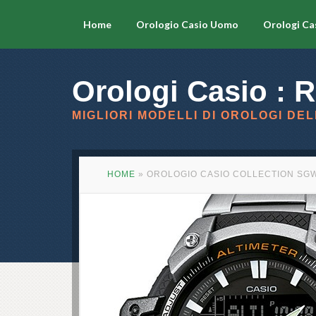
Home
Orologio Casio Uomo
Orologi Ca
Orologi Casio : R
MIGLIORI MODELLI DI OROLOGI DEL
HOME
»
OROLOGIO CASIO COLLECTION SG