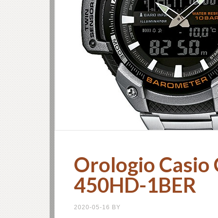
Orologio Casio
450HD-1BER
2020-05-16
BY