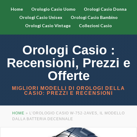
Home
Orologio Casio Uomo
Orologi Casio Donna
Orologi Casio Unisex
Orologi Casio Bambino
Orologi Casio Vintage
Collezioni Casio
Orologi Casio :
Recensioni, Prezzi e
Offerte
MIGLIORI MODELLI DI OROLOGI DELLA
CASIO: PREZZI E RECENSIONI
HOME
»
L’OROLOGIO CASIO W-752-2AVES, IL MODELLO
DALLA BATTERIA DECENNALE